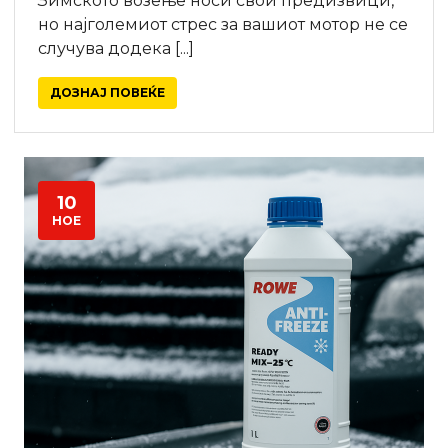
Зимското возење носи свои предизвици,
но најголемиот стрес за вашиот мотор не се
случува додека [...]
ДОЗНАЈ ПОВЕЌЕ
10
НОЕ