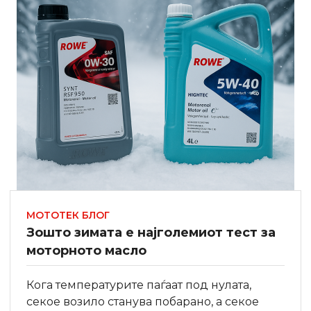
МОТОТЕК БЛОГ
Зошто зимата е најголемиот тест за
моторното масло
Кога температурите паѓаат под нулата,
секоe возило станува побарано, а секое