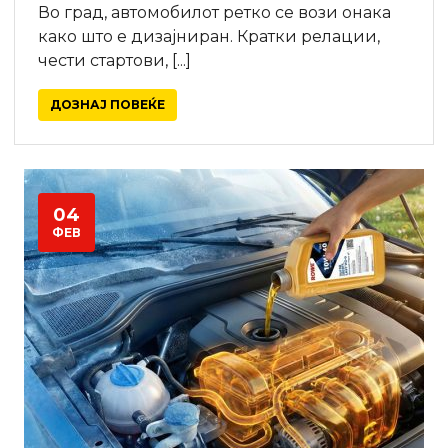
Во град, автомобилот ретко се вози онака
како што е дизајниран. Кратки релации,
чести стартови, [...]
ДОЗНАЈ ПОВЕЌЕ
04
ФЕВ