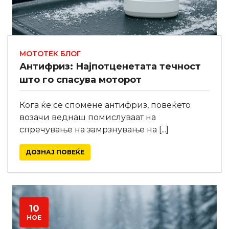
МОТОТЕК БЛОГ
Антифриз: Најпотценетата течност
што го спасува моторот
Кога ќе се спомене антифриз, повеќето
возачи веднаш помислуваат на
спречување на замрзнување на [...]
ДОЗНАЈ ПОВЕЌЕ
10
НОЕ