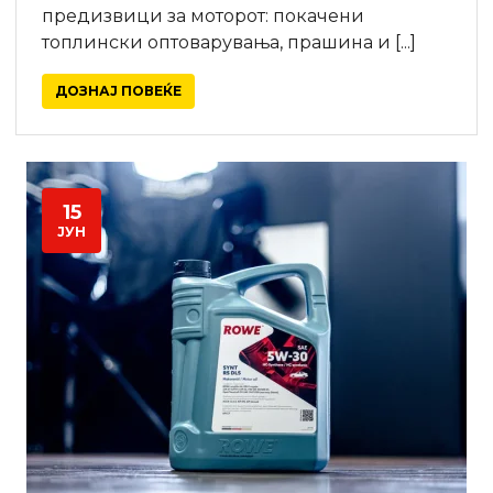
предизвици за моторот: покачени
топлински оптоварувања, прашина и [...]
ДОЗНАЈ ПОВЕЌЕ
15
ЈУН