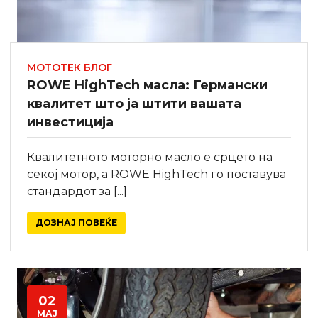
МОТОТЕК БЛОГ
ROWE HighTech масла: Германски
квалитет што ја штити вашата
инвестиција
Квалитетното моторно масло е срцето на
секој мотор, а ROWE HighTech го поставува
стандардот за [...]
ДОЗНАЈ ПОВЕЌЕ
02
МАЈ