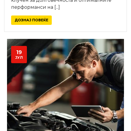
клучен за долговечноста и оптималните
перформанси на [...]
ДОЗНАЈ ПОВЕЌЕ
19
ЈУЛ