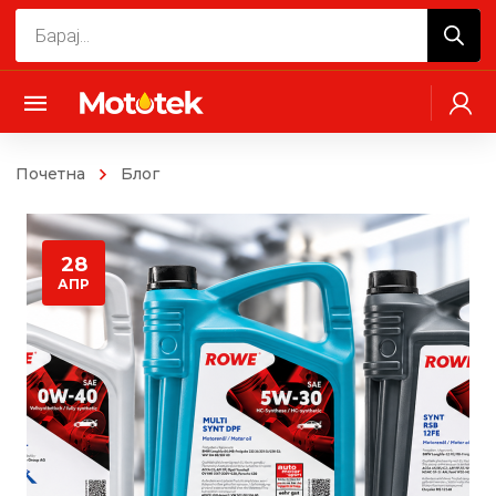
Products
search
Почетна
Блог
28
АПР