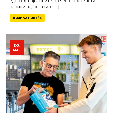
една од најважните, но често потценети
навики кај возачите. [...]
ДОЗНАЈ ПОВЕЌЕ
02
МАЈ