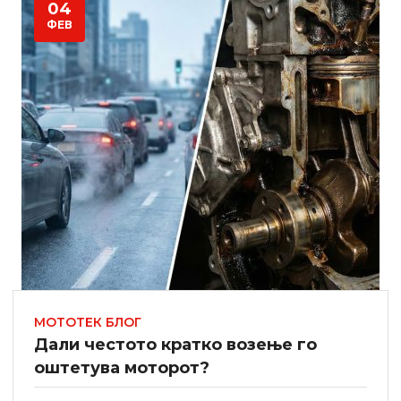
04
ФЕВ
МОТОТЕК БЛОГ
Дали честото кратко возење го
oштетува моторот?