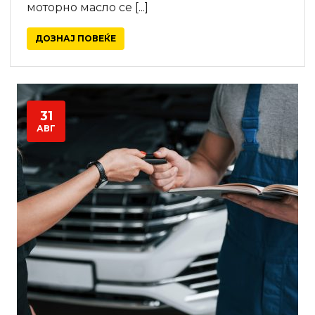
моторно масло се [...]
ДОЗНАЈ ПОВЕЌЕ
31
АВГ