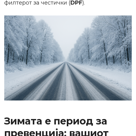
филтерот за честички (
DPF
).
Зимата е период за
превенција: вашиот