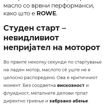
масло со врвни перформанси,
како што е
ROWE
.
Студен старт –
невидливиот
непријател на моторот
Во првите неколку секунди по стартување
на ладен мотор, маслото сè уште не е
целосно распоредено. Ова е критичниот
момент. Без соодветна
вискозност
и
флуидност, металните делови трпат
директно триење и
забрзано абење
.