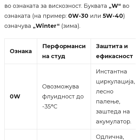
во ознаката за вискозност. Буквата
„W“
во
ознаката (на пример:
0W-30
или
5W-40
)
означува
„Winter“
(зима).
Перформанси
Заштита и
Ознака
на студ
ефикасност
Инстантна
циркулација,
Овозможува
лесно
0W
флуидност до
палење,
-35°C
заштеда на
акумулатор.
Одлична,