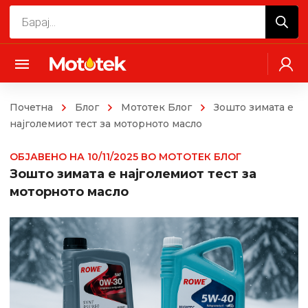
Products
search
Почетна
Блог
Мототек Блог
Зошто зимата е
најголемиот тест за моторното масло
ОБЈАВЕНО НА
10/11/2025
ВО
МОТОТЕК БЛОГ
Зошто зимата е најголемиот тест за
моторното масло