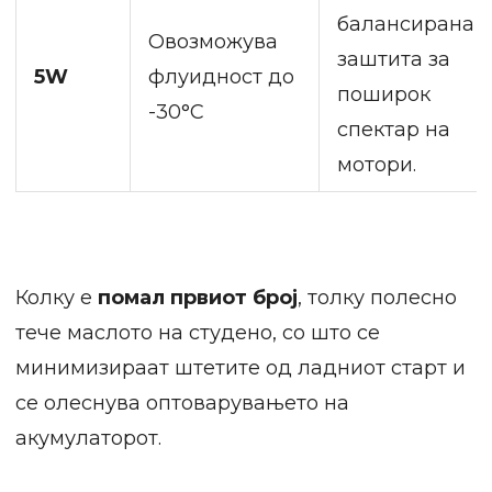
балансирана
Овозможува
заштита за
5W
флуидност до
поширок
-30°C
спектар на
мотори.
Колку е
помал првиот број
, толку полесно
тече маслото на студено, со што се
минимизираат штетите од ладниот старт и
се олеснува оптоварувањето на
акумулаторот.