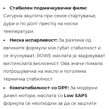
Стабилен подмачкувачки филм:
Сигурна заштита при секое стартување,
дури и по долг престој на ниски
температури.
Ниска испарливост:
За разлика од
евтините формули кои губат стабилност и
се згуснуваат, ROWE маслата ја задржуваат
вистинската вискозност. Ова значи помала
потрошувачка на масло и поголема
термичка стабилност.
Компатибилност со DPF:
За модерни
дизел мотори, маслата со
Low SAPS
формула се неопходни за да се заштити