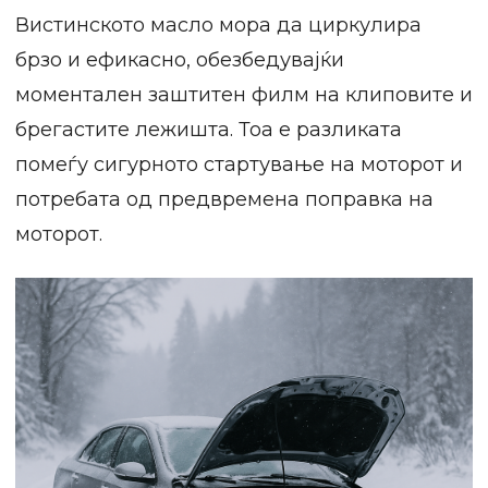
Вистинското масло мора да циркулира
брзо и ефикасно, обезбедувајќи
моментален заштитен филм на клиповите и
брегастите лежишта. Тоа е разликата
помеѓу сигурното стартување на моторот и
потребата од предвремена поправка на
моторот.