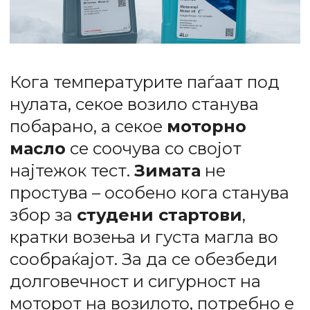
Кога температурите паѓаат под
нулата, секоe возило станува
побарано, а секое
моторно
масло
се соочува со својот
најтежок тест.
Зимата
не
простува – особено кога станува
збор за
студени стартови
,
кратки возења и густа магла во
сообраќајот. За да се обезбеди
долговечност и сигурност на
моторот на возилото, потребно е