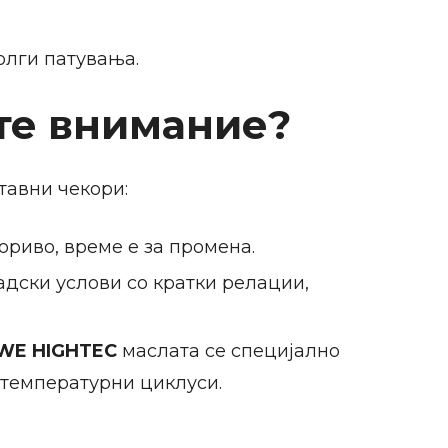
олги патувања.
ете внимание?
тавни чекори:
ориво, време е за промена.
адски услови со кратки релации,
WE HIGHTEC
маслата се специјално
 температурни циклуси.