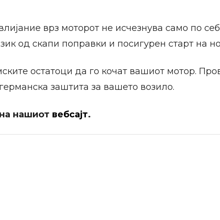
 влијание врз моторот не исчезнува само по се
ик од скапи поправки и посигурен старт на но
ските остатоци да го кочат вашиот мотор. Про
 германска заштита за вашето возило.
 на нашиот
вебсајт
.