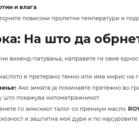
тии и влага
.
тојните повисоки пролетни температури и под
ка: На што да обрн
ни викенд-патувања, направете ги овие еднос
маслото е претерано темно или има мирис на г
зење:
Ако зимата ја поминавте претежно во гр
ку што покажува километражникот.
нете го зимскиот талог со премиум масло.
RO
козност и заштитна моќ дури и по најсуровите