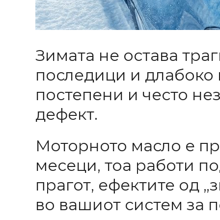
Зимата не остава траг
последици и длабоко 
постепени и често не
дефект.
Моторното масло е прв
месеци, тоа работи п
прагот, ефектите од 
во вашиот систем за 