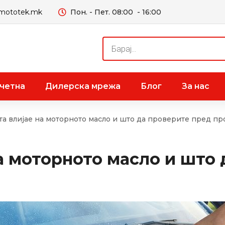
mototek.mk
Пон. - Пет. 08:00 - 16:00
Products
search
четна
Дилерска мрежа
Блог
За нас
та влијае на моторното масло и што да проверите пред пр
на моторното масло и што