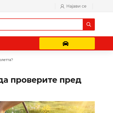
Најави се
Контактирајте не
олетта?
 да проверите пред