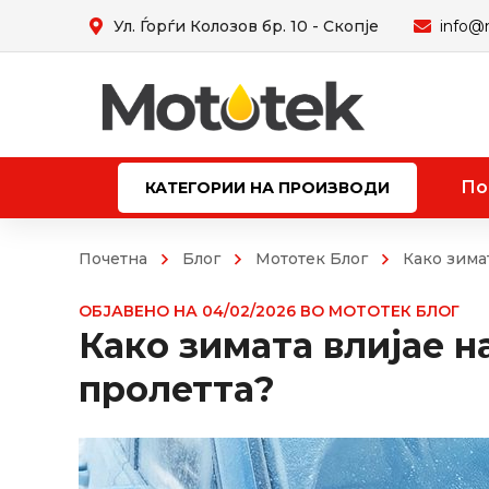
Ул. Ѓорѓи Колозов бр. 10 - Скопје
info@
По
КАТЕГОРИИ НА ПРОИЗВОДИ
Почетна
Блог
Мототек Блог
Како зима
ОБЈАВЕНО НА
04/02/2026
ВО
МОТОТЕК БЛОГ
Како зимата влијае 
пролетта?