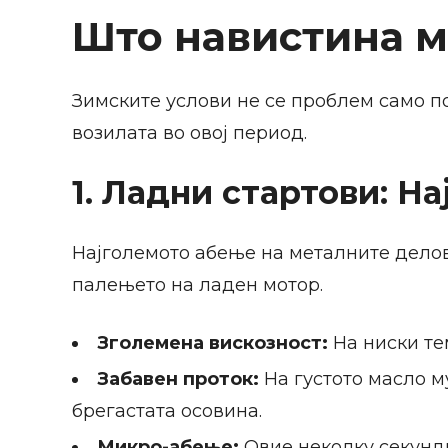
Што навистина м
Зимските услови не се проблем само п
возилата во овој период.
1. Ладни стартови: Н
Најголемото абење на металните делови
палењето на ладен мотор.
Зголемена вискозност:
На ниски те
Забавен проток:
На густото масло м
брегастата осовина.
Микро-абење:
Овие неколку секунди