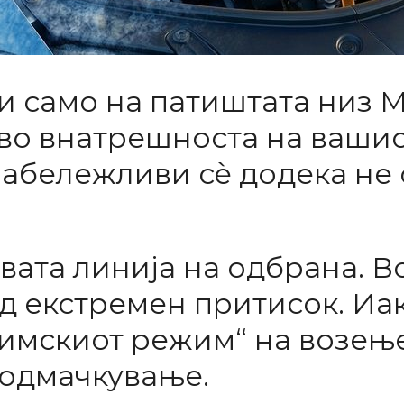
и само на патиштата низ М
во внатрешноста на вашиот
забележливи сè додека не 
ата линија на одбрана. Во
од екстремен притисок. Иа
„зимскиот режим“ на возењ
подмачкување.