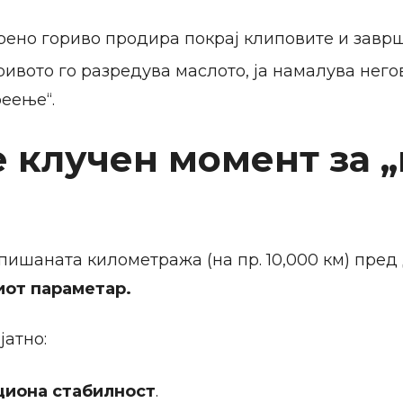
рено гориво продира покрај клиповите и заврш
ривото го разредува маслото, ја намалува нег
реење“.
 клучен момент за „r
пишаната километража (на пр. 10,000 км) пред 
иот параметар.
јатно:
циона стабилност
.