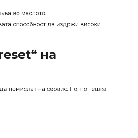
ува во маслото.
овата способност да издржи високи
eset“ на
да помислат на сервис. Но, по тешка