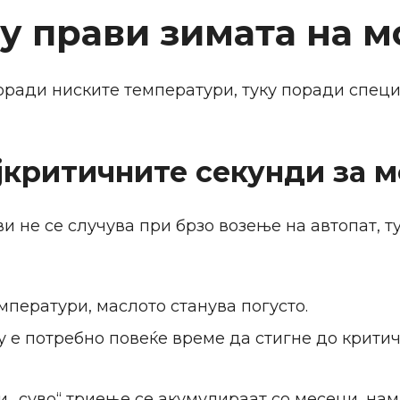
у прави зимата на м
оради ниските температури, туку поради специ
ајкритичните секунди за 
 не се случува при брзо возење на автопат, т
мператури, маслото станува погусто.
у е потребно повеќе време да стигне до крити
 „суво“ триење се акумулираат со месеци, нама