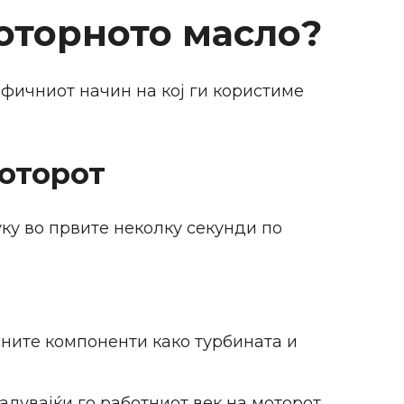
оторното масло?
фичниот начин на кој ги користиме
моторот
уку во првите неколку секунди по
чните компоненти како турбината и
лувајќи го работниот век на моторот.