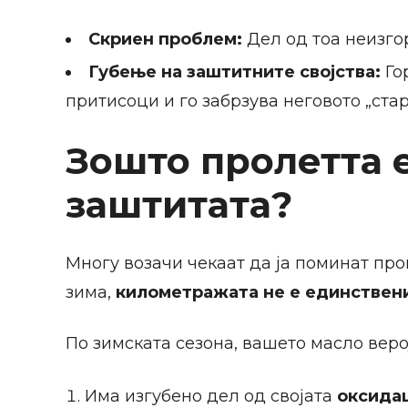
Скриен проблем:
Дел од тоа неизго
Губење на заштитните својства:
Го
притисоци и го забрзува неговото „ста
Зошто пролетта е
заштитата?
Многу возачи чекаат да ја поминат про
зима,
километражата не е единствен
По зимската сезона, вашето масло веро
Има изгубено дел од својата
оксида