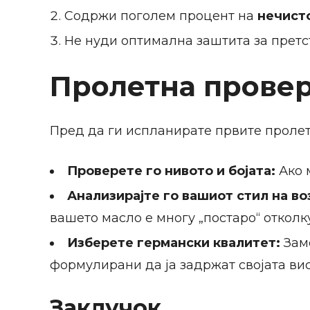
Содржи поголем процент на
нечисто
Не нуди оптимална заштита за претс
Пролетна провер
Пред да ги испланирате првите пролет
Проверете го нивото и бојата:
Ако 
Анализирајте го вашиот стил на во
вашето масло е многу „постаро“ откол
Изберете германски квалитет:
Заме
формулирани да ја задржат својата вис
Заклучок