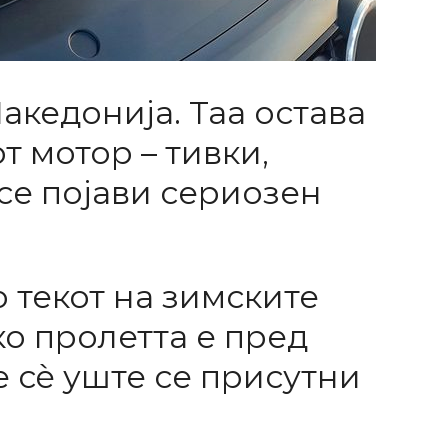
акедонија. Таа остава
 мотор – тивки,
се појави сериозен
 текот на зимските
ко пролетта е пред
е сè уште се присутни