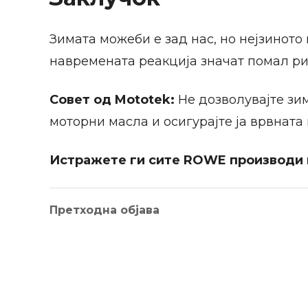
Зимата можеби е зад нас, но нејзиното
навремената реакција значат помал риз
Совет од Mototek:
Не дозволувајте зим
моторни масла и осигурајте ја врвната
Истражете ги сите ROWE производи
Претходна објава