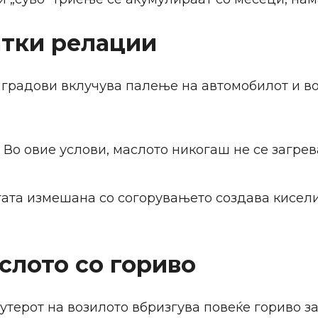
атки релации
градови вклучува палење на автомобилот и во
Во овие услови, маслото никогаш не се загрев
ата измешана со согорувањето создава кисели
слото со гориво
утерот на возилото вбризгува повеќе гориво за