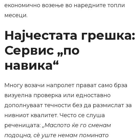
економично возење во наредните топли
месеци.
Најчестата грешка:
Сервис „по
навика“
Многу возачи напролет прават само брза
визуелна проверка или едноставно
дополнуваат течности без да размислат за
нивниот квалитет. Често се слуша
реченицата:
„Маслото ќе го сменам
подоцна, сè уште немам поминато