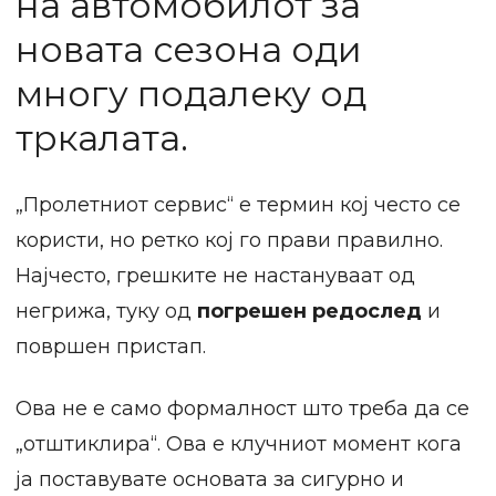
на автомобилот за
новата сезона оди
многу подалеку од
тркалата.
„Пролетниот сервис“ е термин кој често се
користи, но ретко кој го прави правилно.
Најчесто, грешките не настануваат од
негрижа, туку од
погрешен редослед
и
површен пристап.
Ова не е само формалност што треба да се
„отштиклира“. Ова е клучниот момент кога
ја поставувате основата за сигурно и