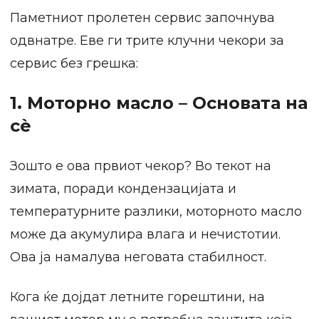
Паметниот пролетен сервис започнува
одвнатре. Еве ги трите клучни чекори за
сервис без грешка:
1. Моторно масло – Основата на
сè
Зошто е ова првиот чекор? Во текот на
зимата, поради кондензацијата и
температурните разлики, моторното масло
може да акумулира влага и нечистотии.
Ова ја намалува неговата стабилност.
Кога ќе дојдат летните горештини, на