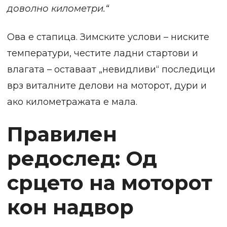
доволно километри.“
Ова е стапица. Зимските услови – ниските
температури, честите ладни стартови и
влагата – оставаат „невидливи“ последици
врз виталните делови на моторот, дури и
ако километражата е мала.
Правилен
редослед: Од
срцето на моторот
кон надвор