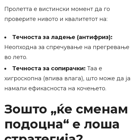
Пролетта е вистински момент да го
проверите нивото и квалитетот на:
Течноста за ладење (антифриз):
Неопходна за спречување на прегревање
во лето.
Течноста за сопирачки:
Таа е
хигроскопна (впива влага), што може да ја
намали ефикасноста на кочењето.
Зошто „ќе сменам
подоцна“ е лоша
стратегија?