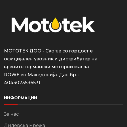
МОТОТЕК ДОО - Скопје со гордост е
официјален увозник и дистрибутер на
врвните германски моторни масла
ROWE во Македонија. Дан.бр. -
4043023536531
ИНФОРМАЦИИ
За нас
Дилерска мрежа