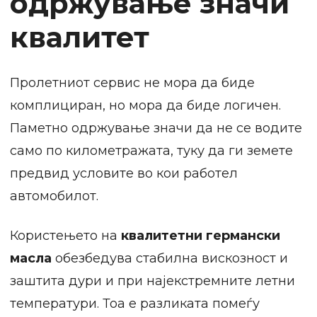
одржување значи
квалитет
Пролетниот сервис не мора да биде
комплициран, но мора да биде логичен.
Паметно одржување значи да не се водите
само по километражата, туку да ги земете
предвид условите во кои работел
автомобилот.
Користењето на
квалитетни германски
масла
обезбедува стабилна вискозност и
заштита дури и при најекстремните летни
температури. Тоа е разликата помеѓу