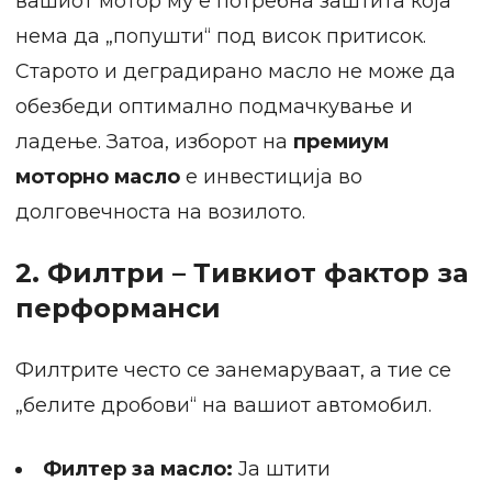
вашиот мотор му е потребна заштита која
нема да „попушти“ под висок притисок.
Старото и деградирано масло не може да
обезбеди оптимално подмачкување и
ладење. Затоа, изборот на
премиум
моторно масло
е инвестиција во
долговечноста на возилото.
2. Филтри – Тивкиот фактор за
перформанси
Филтрите често се занемаруваат, а тие се
„белите дробови“ на вашиот автомобил.
Филтер за масло:
Ја штити