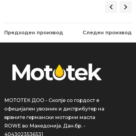
Предходен производ
Следен производ
МОТОТЕК ДОО - Скопје со гордост е
официјален увозник и дистрибутер на
врвните германски моторни масла
ROWE во Македонија. Дан.бр. -
4043023536531