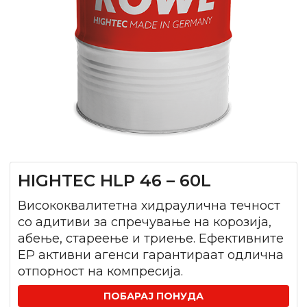
HIGHTEC HLP 46 – 60L
Висококвалитетна хидраулична течност
со адитиви за спречување на корозија,
абење, стареење и триење. Ефективните
EP активни агенси гарантираат одлична
отпорност на компресија.
ПОБАРАЈ ПОНУДА