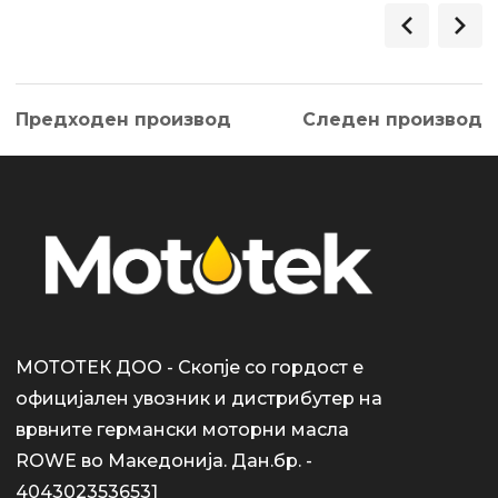
Предходен производ
Следен производ
МОТОТЕК ДОО - Скопје со гордост е
официјален увозник и дистрибутер на
врвните германски моторни масла
ROWE во Македонија. Дан.бр. -
4043023536531