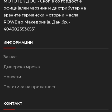
МОТОТЕК ДОО - Скопје со гордост е
официјален увозник и дистрибутер на
врвните германски моторни масла
ROWE во Македонија. Дан.бр. -
4043023536531
ИНФОРМАЦИИ
За нас
Дилерска мрежа
Новости
Политика на приватност
КОНТАКТ