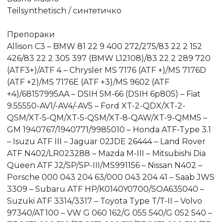
Teilsynthetisch / синтетичко
Препораки
Allison C3 – BMW 81 22 9 400 272/275/83 22 2 152
426/83 22 2 305 397 (BMW L12108)/83 22 2 289 720
(ATF3+)/ATF 4 – Chrysler MS 7176 (ATF +)/MS 7176D
(ATF +2)/MS 7176E (ATF +3)/MS 9602 (ATF
+4)/68157995AA – DSIH 5M-66 (DSIH 6p805) – Fiat
9.55550-AV1/-AV4/-AV5 – Ford XT-2-QDX/XT-2-
QSM/XT-5-QM/XT-5-QSM/XT-8-QAW/XT-9-QMM5 –
GM 1940767/1940771/9985010 – Honda ATF-Type 3.1
– Isuzu ATF III – Jaguar 02JDE 26444 – Land Rover
ATF N402/LR023288 – Mazda M-III – Mitsubishi Dia
Queen ATF J2/SP/SP-III/MS991156 – Nissan N402 –
Porsche 000 043 204 63/000 043 204 41 – Saab JWS
3309 – Subaru ATF HP/K0140Y0700/SOA635040 –
Suzuki ATF 3314/3317 – Toyota Type T/T-II – Volvo
97340/AT100 – VW G 060 162/G 055 540/G 052 540 –