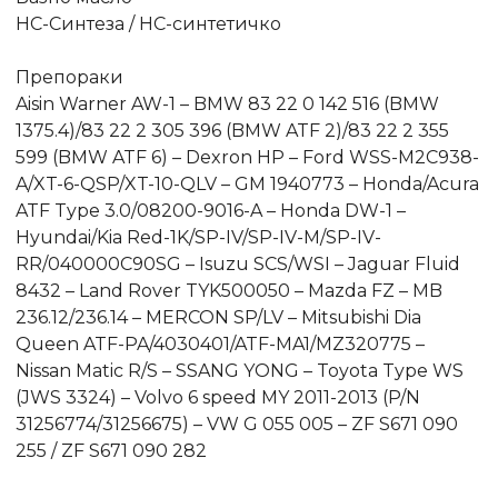
HC-Синтеза / HC-синтетичко
Препораки
Aisin Warner AW-1 – BMW 83 22 0 142 516 (BMW
1375.4)/83 22 2 305 396 (BMW ATF 2)/83 22 2 355
599 (BMW ATF 6) – Dexron HP – Ford WSS-M2C938-
A/XT-6-QSP/XT-10-QLV – GM 1940773 – Honda/Acura
ATF Type 3.0/08200-9016-A – Honda DW-1 –
Hyundai/Kia Red-1K/SP-IV/SP-IV-M/SP-IV-
RR/040000C90SG – Isuzu SCS/WSI – Jaguar Fluid
8432 – Land Rover TYK500050 – Mazda FZ – MB
236.12/236.14 – MERCON SP/LV – Mitsubishi Dia
Queen ATF-PA/4030401/ATF-MA1/MZ320775 –
Nissan Matic R/S – SSANG YONG – Toyota Type WS
(JWS 3324) – Volvo 6 speed MY 2011-2013 (P/N
31256774/31256675) – VW G 055 005 – ZF S671 090
255 / ZF S671 090 282