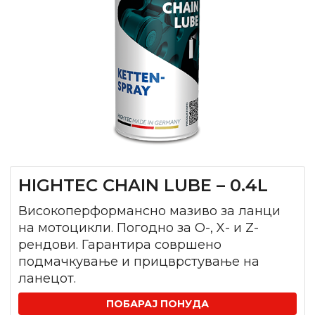
HIGHTEC CHAIN LUBE – 0.4L
Високоперформансно мазиво за ланци
на мотоцикли. Погодно за O-, X- и Z-
рендови. Гарантира совршено
подмачкување и прицврстување на
ланецот.
ПОБАРАЈ ПОНУДА