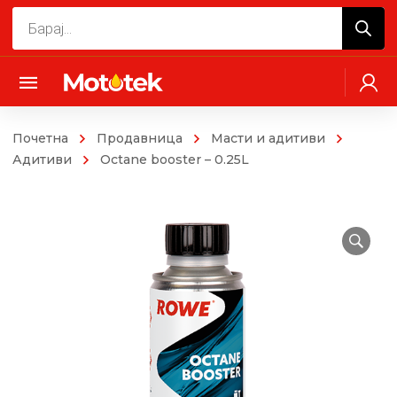
Products
search
Почетна
Продавница
Масти и адитиви
Адитиви
Octane booster – 0.25L