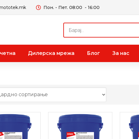
mototek.mk
Пон. - Пет. 08:00 - 16:00
Products
search
четна
Дилерска мрежа
Блог
За нас