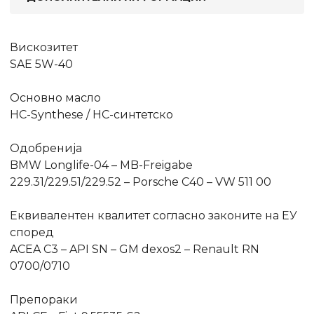
Вискозитет
SAE 5W-40
Основно масло
HC-Synthese / HC-синтетско
Одобренија
BMW Longlife-04 – MB-Freigabe
229.31/229.51/229.52 – Porsche C40 – VW 511 00
Еквивалентен квалитет согласно законите на ЕУ
според
ACEA C3 – API SN – GM dexos2 – Renault RN
0700/0710
Препораки