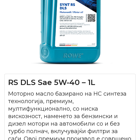
RS DLS Sae 5W-40 – 1L
Моторно масло базирано на HC синтеза
технологија, премиум,
мултифункционално, со ниска
вискозност, наменето за бензински и
дизел мотори на автомобили со и без
турбо полнач, вклучувајќи филтри за
саѓи. Овој премиум производ е совршено