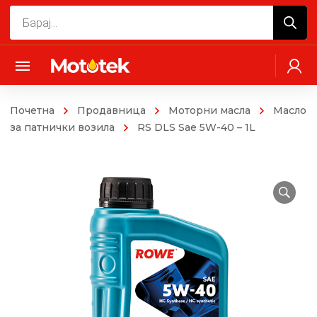
Products
search
Почетна
Продавница
Моторни масла
Mасло
за патнички возила
RS DLS Sae 5W-40 – 1L