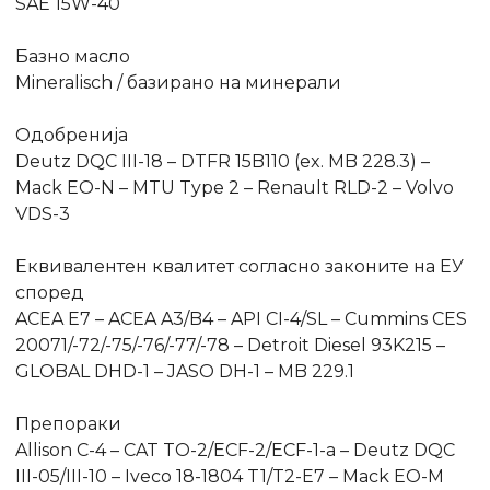
SAE 15W-40
Базно масло
Mineralisch / базирано на минерали
Одобренија
Deutz DQC III-18 – DTFR 15B110 (ex. MB 228.3) –
Mack EO-N – MTU Type 2 – Renault RLD-2 – Volvo
VDS-3
Еквивалентен квалитет согласно законите на ЕУ
според
ACEA E7 – ACEA A3/B4 – API CI-4/SL – Cummins CES
20071/-72/-75/-76/-77/-78 – Detroit Diesel 93K215 –
GLOBAL DHD-1 – JASO DH-1 – MB 229.1
Препораки
Allison C-4 – CAT TO-2/ECF-2/ECF-1-a – Deutz DQC
III-05/III-10 – Iveco 18-1804 T1/T2-E7 – Mack EO-M