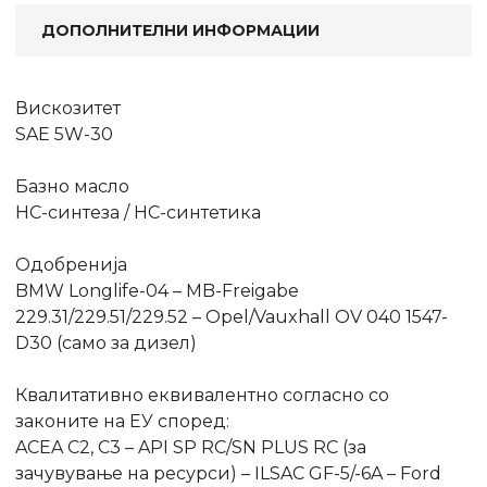
ДОПОЛНИТЕЛНИ ИНФОРМАЦИИ
Вискозитет
SAE 5W-30
Базно масло
HC-синтеза / HC-синтетика
Одобренија
BMW Longlife-04 – MB-Freigabe
229.31/229.51/229.52 – Opel/Vauxhall OV 040 1547-
D30 (само за дизел)
Квалитативно еквивалентно согласно со
законите на ЕУ според:
ACEA C2, C3 – API SP RC/SN PLUS RC (за
зачувување на ресурси) – ILSAC GF-5/-6A – Ford