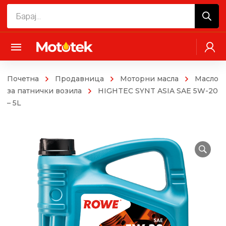
Products
search
Почетна
Продавница
Моторни масла
Mасло
за патнички возила
HIGHTEC SYNT ASIA SAE 5W-20
– 5L