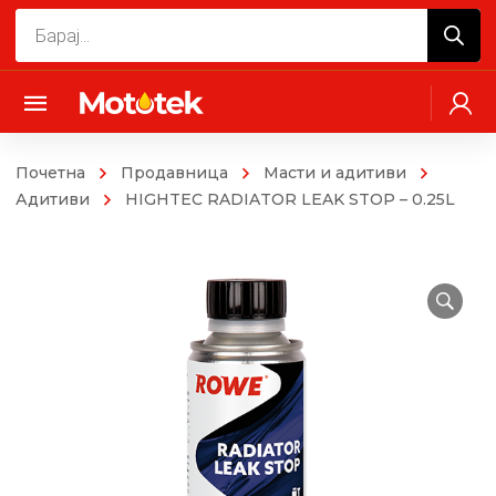
Products
search
Почетна
Продавница
Масти и адитиви
Адитиви
HIGHTEC RADIATOR LEAK STOP – 0.25L