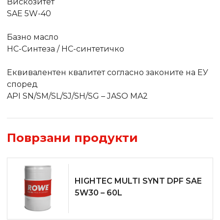
Вискозитет
SAE 5W-40
Базно масло
HC-Синтеза / HC-синтетичко
Еквивалентен квалитет согласно законите на ЕУ
според
API SN/SM/SL/SJ/SH/SG – JASO MA2
Поврзани продукти
HIGHTEC MULTI SYNT DPF SAE
5W­30 – 60L