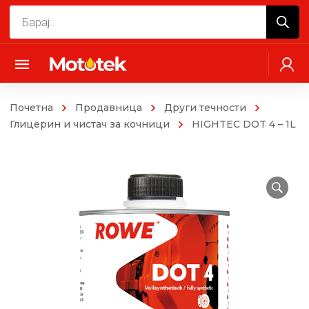
Products
search
Почетна
Продавница
Други течности
Глицерин и чистач за кочници
HIGHTEC DOT 4 – 1L