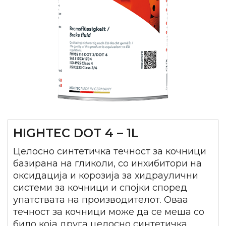
HIGHTEC DOT 4 – 1L
Целосно синтетичка течност за кочници
базирана на гликоли, со инхибитори на
оксидација и корозија за хидраулични
системи за кочници и спојки според
упатствата на производителот. Оваа
течност за кочници може да се меша со
било која друга целосно синтетичка