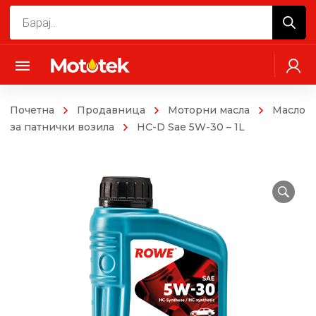
Products
search
Почетна
Продавница
Моторни масла
Mасло
за патнички возила
HC-D Sae 5W-30 – 1L