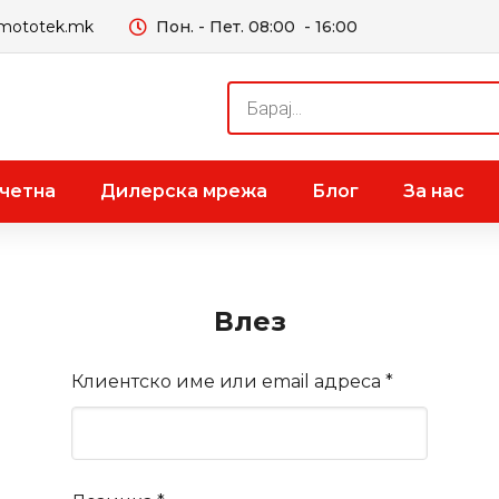
mototek.mk
Пон. - Пет. 08:00 - 16:00
Products
search
четна
Дилерска мрежа
Блог
За нас
Влез
Задолжите
Клиентско име или email адреса
*