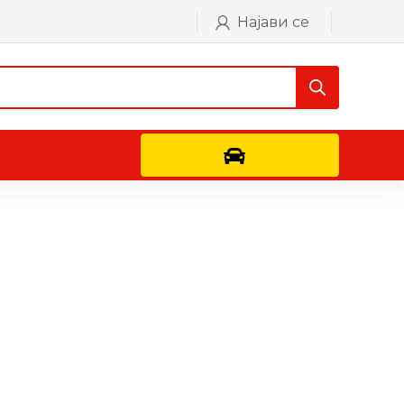
Најави се
Контактирајте не
лно