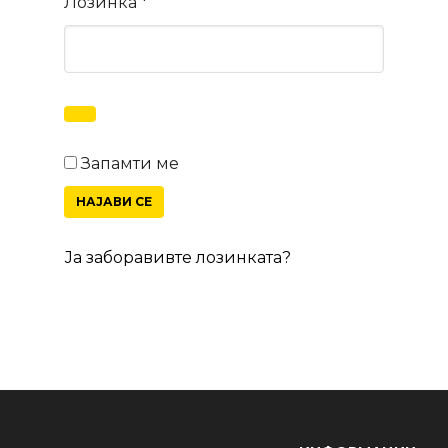
Задолжително
Лозинка
*
Запамти ме
НАЈАВИ СЕ
Ја заборавивте лозинката?